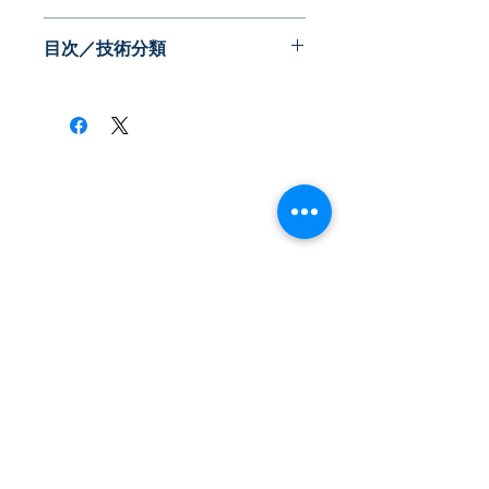
PDF版
目次／技術分類
・脳障害/神経症
・内臓病
・筋肉
・骨
・ガン/腫瘍
​株式会社ネオテクノロジー
・健康状態
〒101-0062
・動物用途
東京都 千代田区 神田駿河台2-3-13
鈴木ビル2F
Tel：03-3219-0899
Fax：03-3219-7066
toiawase@neotechnology.co.jp
メールマガジン登録
最新特許レポートやセミナー情報、特許情報活