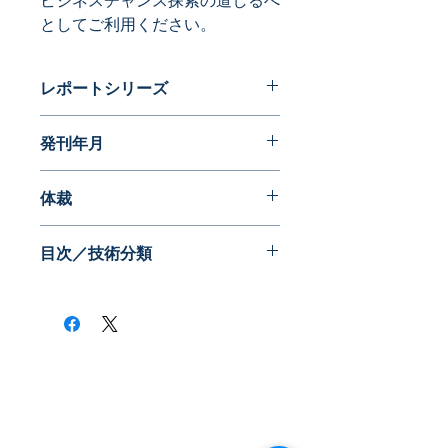
ビジネスチャンス探索の道しるべ
としてご利用ください。
レポートシリーズ
特許データからビジネスチャンスを探
発刊年月
る
2017年12月
体裁
目次／技術分類
​株式会社ネオテクノロジー
〒101-0062
東京都 千代田区 神田駿河台2-3-13