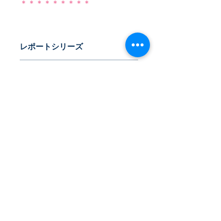
＊＊＊＊＊＊＊＊＊
レポートシリーズ
特許データからビジネスチャンスを探
発刊年月
る
近日発刊
体裁
PDF版または書籍版
目次／業種
※書籍版は、別途送料825円(税込)の
ご負担をいただきます。
≪目次≫
はじめに
Ⅰ.本シリーズの特徴
Ⅱ.特許情報からみたドローン
Ⅲ.ドローンにおける主力業種の企業
​株式会社ネオテクノロジー
と技術
〒101-0062
Ⅳ.全業種の特許情報抄録
索引
東京都 千代田区 神田駿河台2-3-13