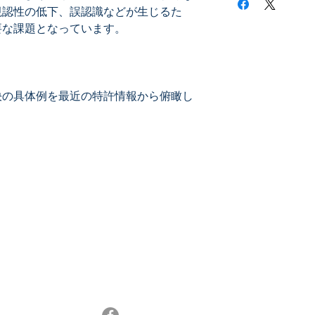
※技術者が目をつけ
視認性の低下、誤認識などが生じるた
ます
防汚フィルム
擦傷対策
貼り直しフィルム
クリーニング
決の具体例を最近の特許情報から俯瞰し
視認性維持
誤動作防止・補正
ノンタッチ操作
メールマガジン登録
最新特許レポートやセミナー情報、特許情報活
13
用などのニュースをお届けします。
メルマガ登録はこちら