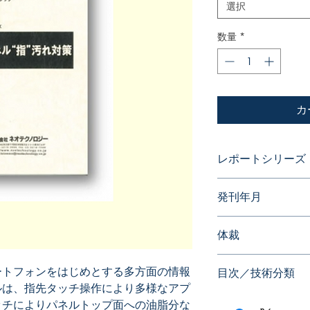
選択
数量
*
カ
レポートシリーズ
パテントガイドブッ
発刊年月
2010年08月
体裁
PDF版
ートフォンをはじめとする多方面の情報
目次／技術分類
ルは、指先タッチ操作により多様なアプ
アングル（技術分類
ッチによりパネルトップ面への油脂分な