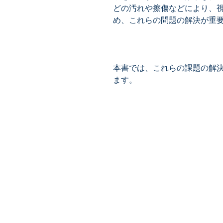
どの汚れや擦傷などにより、
本書では、これらの課題の解
ます。
​株式会社ネオテクノロジー
〒101-0062
東京都 千代田区 神田駿河台2-3-
鈴木ビル2F
Tel：03-3219-0899