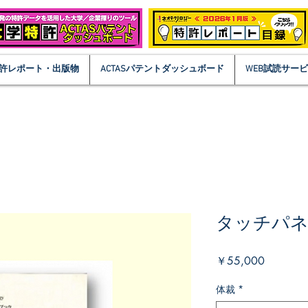
許レポート・出版物
ACTASパテントダッシュボード
WEB試読サー
タッチパネ
価
￥55,000
格
体裁
*