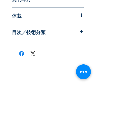
2017年05月
体裁
WEB版（ID,PWでアクセス）
目次／技術分類
・CNF材料
・CNF複合材料
・CNFの製造方法および製造装置
・CNF複合材料の製造方法および製造
装置
​株式会社ネオテクノロジー
・用途
〒101-0062
・参考
東京都 千代田区 神田駿河台2-3-13
鈴木ビル2F
Tel：03-3219-0899
Fax：03-3219-7066
toiawase@neotechnology.co.jp