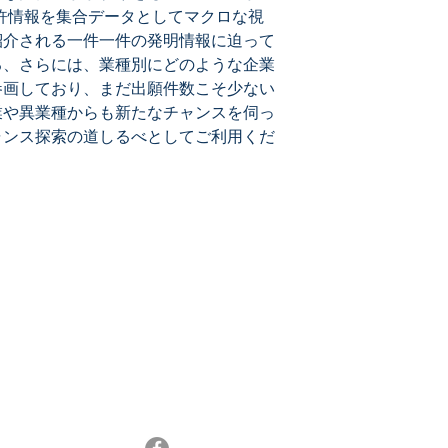
許情報を集合データとしてマクロな視
紹介される一件一件の発明情報に迫って
る、さらには、業種別にどのような企業
参画しており、まだ出願件数こそ少ない
業や異業種からも新たなチャンスを伺っ
ャンス探索の道しるべとしてご利用くだ
メールマガジン登録
最新特許レポートやセミナー情報、特許情報活
13
用などのニュースをお届けします。
メルマガ登録はこちら