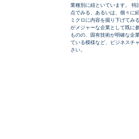
業種別に紐といています。 特
点でみる、あるいは、個々に
ミクロに内容を掘り下げてみ
がメジャーな企業として既に
ものの、固有技術が明確な企
ている模様など、ビジネスチ
さい。
​株式会社ネオテクノロジー
〒101-0062
東京都 千代田区 神田駿河台2-3-
鈴木ビル2F
Tel：03-3219-0899