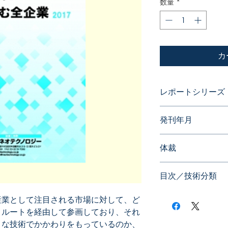
数量
*
カ
レポートシリーズ
特許データからビジ
発刊年月
2017年12月
体裁
目次／技術分類
産業として注目される市場に対して、ど
うルートを経由して参画しており、それ
うな技術でかかわりをもっているのか、