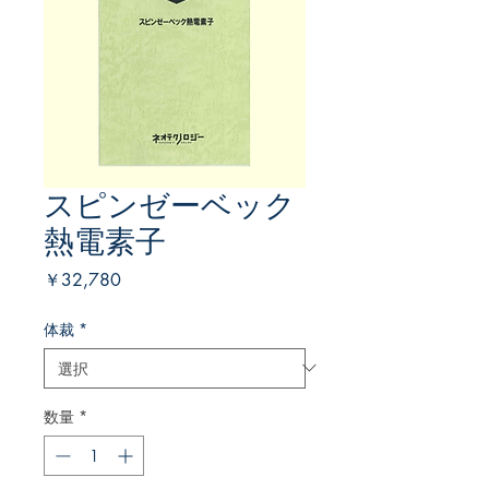
スピンゼーベック
熱電素子
価
￥32,780
格
体裁
*
数量
*