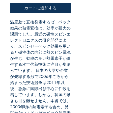
カートに追加する
温度差で直接発電するゼーベック
効果の熱電変換は、効率が最大の
課題でした。最近の磁性スピンエ
レクトロニクスの研究開発によ
り、スピンゼーベック効果を用い
ると磁性体の内部に熱スピン電流
が生じ、効率の良い熱電素子が誕
生する次世代新技術に注目が集ま
っています。 日本の大学や企業
が先導する形で2006年ごろから
始まった技術競争は2011年以
後、急激に国際出願中心に件数を
増しています。しかも、韓国の動
きも目を離せません。本書では、
2003年頃の熱電素子も含め、見
逃せないスピンゼーベック熱電素