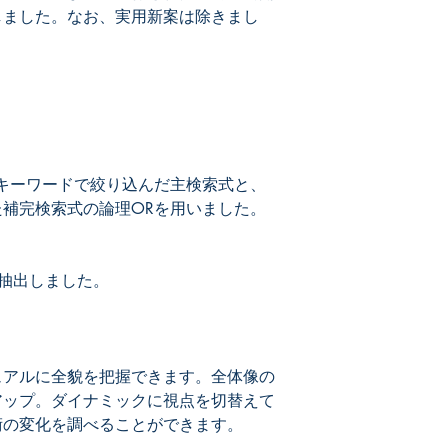
しました。なお、実用新案は除きまし
回路のトポロジーやAC
技術です。ただし、
電源回路は含みませ
用いるスイッチング
るドロッパー電源回
制御回路
スイッチング電源回
てキーワードで絞り込んだ主検索式と、
御回路を取り上げま
補完検索式の論理ORを用いました。
パ制御、マルチフェ
路を取り上げました
コントロールICの回
た。
安全保護回路
異常が生じても電源
ながらないように保
ュアルに全貌を把握できます。全体像の
過電圧保護（ＯＶ）
ュなど）、危険を事
アップ。ダイナミックに視点を切替えて
しました。