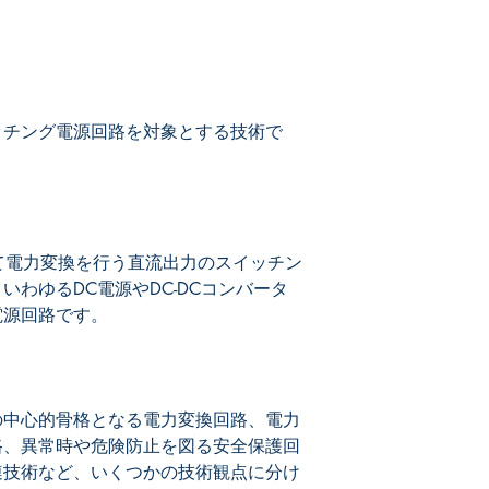
参考情報
スイッチング電源回
ました。
ッチング電源回路を対象とする技術で
して電力変換を行う直流出力のスイッチン
わゆるDC電源やDC-DCコンバータ
の中心的骨格となる電力変換回路、電力
路、異常時や危険防止を図る安全保護回
連技術など、いくつかの技術観点に分け