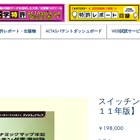
許レポート・出版物
ACTASパテントダッシュボード
WEB試読サー
スイッチン
１１年版】
価
￥198,000
格