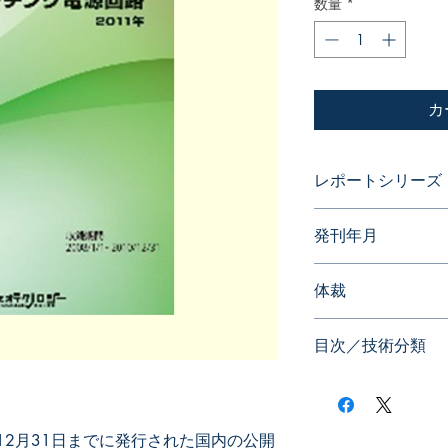
数量
*
カ
レポートシリーズ
ダイナミックマップ
発刊年月
2013年04月
体裁
目次／技術分類
■技術分類■
電力変換回路
スイッチング電源回
0 年12月31日までに発行された国内の公開
に特徴をもつ特許情