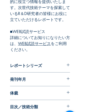
的に役立つ情報を提供いたしま
す。次世代技術テーマを探索して
いるR＆D研究者の皆様にお役に
立ていただけるレポートです。
■WEB試読サービス
詳細についてお知りになりたい方
は、
WEB試読サービス
をご利用
ください。
レポートシリーズ
パテントガイドブック
発刊年月
2024年12月
体裁
PDF版 or 書籍版
目次／技術分類
※書籍版ご希望の場合は、別途送料