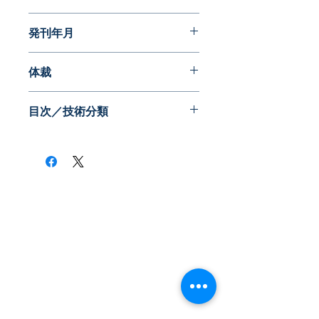
パテントガイドブック
発刊年月
2015年10月
体裁
PDF版
目次／技術分類
・運動、スポーツのモニタ
・健康状態把握
・医療支援
・作業支援
・機器制御
​株式会社ネオテクノロジー
・認証、セキュリティ
〒101-0062
・付加情報配信
・行動認識
東京都 千代田区 神田駿河台2-3-13
・ゲーム、仮想世界
鈴木ビル2F
Tel：03-3219-0899
Fax：03-3219-7066
toiawase@neotechnology.co.jp