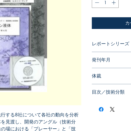
カ
レポートシリーズ
特許分析レポート
発刊年月
2012年04月
体裁
目次／技術分類
特許データから見た
公開特許出願件数推
先行する8社について各社の動向を分析
出願人ランキング
体を見渡し、開発のアングル（技術分
IPC/FI/Fタームラ
企業から見た「イオ
発の場における「プレーヤー」と「技