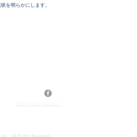
メルク
現状を明らかにします。
ステラケミファ/大
日本合成化学工業
広栄化学工業
トヨタ自動車
産業技術総合研究所
BASF
日本触媒
メールマガジン登録
技術内容から見た「
最新特許レポートやセミナー情報、特許情報活
イオン液体のモノと
13
用などのニュースをお届けします。
カチオンに主眼を置
メルマガ登録はこちら
窒素系／リン系(窒素
アニオンに主眼を置
Facebook
置換基に特徴をもつ
​プライバシーポリシー
p
イオン液体の精製方
イオン液体の分解(後
nc. All Rights Reserved.