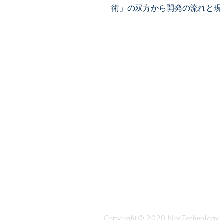
術」の双方から開発の流れと
​株式会社ネオテクノロジー
〒101-0062
東京都 千代田区 神田駿河台2-3-
鈴木ビル2F
Tel：03-3219-0899
Fax：03-3219-7066
toiawase@neotechnology.co.j
Copyright © 2020 NeoTechnology, I