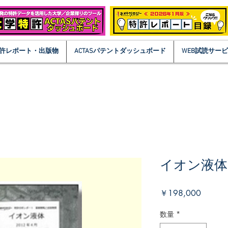
許レポート・出版物
ACTASパテントダッシュボード
WEB試読サー
イオン液体
価
￥198,000
格
数量
*