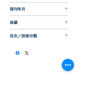
発明に見る日本の生活文化史
発刊年月
2015年09月
体裁
目次／技術分類
​株式会社ネオテクノロジー
〒101-0062
東京都 千代田区 神田駿河台2-3-13
鈴木ビル2F
Tel：03-3219-0899
Fax：03-3219-7066
toiawase@neotechnology.co.jp