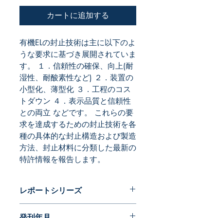
カートに追加する
有機ELの封止技術は主に以下のよ
うな要求に基づき展開されていま
す。 １．信頼性の確保、向上(耐
湿性、耐酸素性など) ２．装置の
小型化、薄型化 ３．工程のコス
トダウン ４．表示品質と信頼性
との両立 などです。 これらの要
求を達成するための封止技術を各
種の具体的な封止構造および製造
方法、封止材料に分類した最新の
特許情報を報告します。
レポートシリーズ
パテントガイドブック
発刊年月