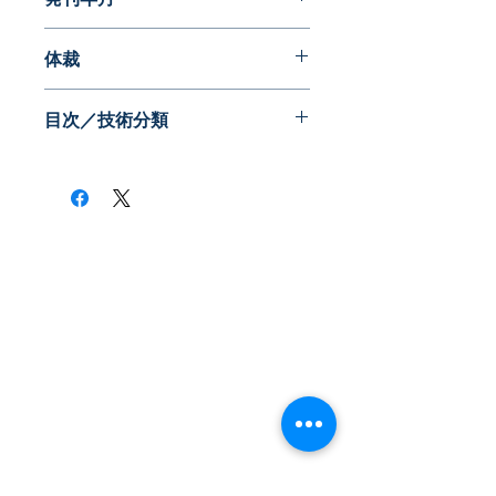
2011年06月
体裁
PDF版
目次／技術分類
​株式会社ネオテクノロジー
〒101-0062
東京都 千代田区 神田駿河台2-3-13
鈴木ビル2F
Tel：03-3219-0899
Fax：03-3219-7066
toiawase@neotechnology.co.jp