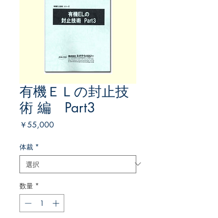
有機ＥＬの封止技
術 編 Part3
価
￥55,000
格
体裁
*
数量
*