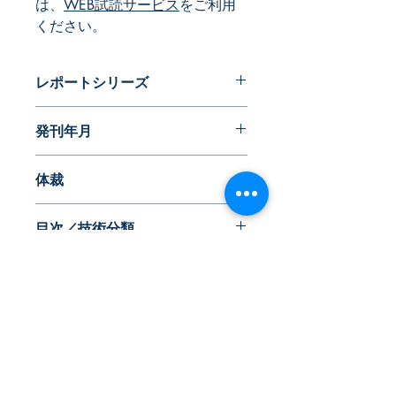
は、
WEB試読サービス
をご利用
ください。
レポートシリーズ
パテントガイドブック
発刊年月
2025年2月
体裁
PDF版 or 書籍版
目次／技術分類
※書籍版ご希望の場合は、別途送料
825円(税込)をご負担いただいており
【技術分類】
ます。
◇交通安全と運転支援
◇マーケティングや営業促進
◇電子機器の制御
◇防犯やセキュリティ
​株式会社ネオテクノロジー
◇教育・指導
〒101-0062
◇建築などの環境改善
東京都 千代田区 神田駿河台2-3-13