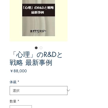
「心理」のR&Dと
戦略 最新事例
価
￥88,000
格
体裁
*
数量
*