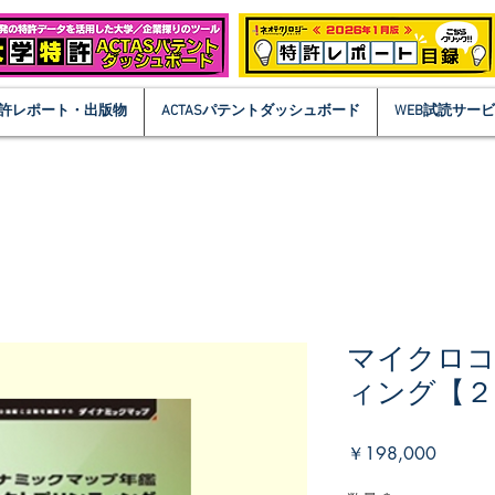
許レポート・出版物
ACTASパテントダッシュボード
WEB試読サー
マイクロ
ィング【２
価
￥198,000
格