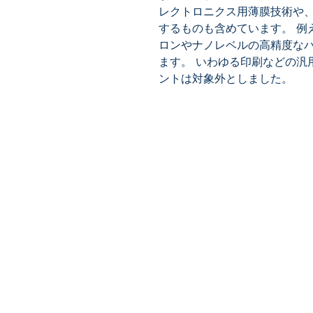
レクトロニクス用薄膜技術や
するものも含めています。 例
ロンやナノレベルの高精度な
ます。 いわゆる印刷などの汎
ントは対象外としました。
​株式会社ネオテクノロジー
〒101-0062
東京都 千代田区 神田駿河台2-3-
鈴木ビル2F
Tel：03-3219-0899
Fax：03-3219-7066
toiawase@neotechnology.co.j