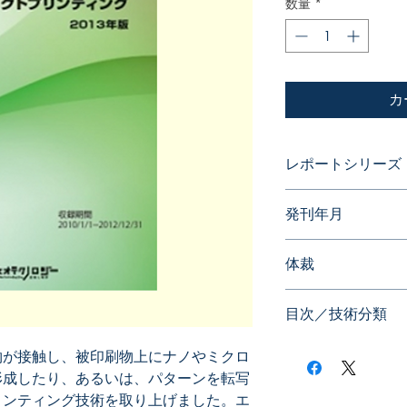
数量
*
カ
レポートシリーズ
ダイナミックマップ
発刊年月
2013年05月
体裁
目次／技術分類
物が接触し、被印刷物上にナノやミクロ
形成したり、あるいは、パターンを転写
リンティング技術を取り上げました。エ