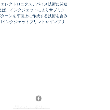
、エレクトロニクスデバイス技術に関連
えば、インクジェットによりサブミク
パターンを平面上に作成する技術を含み
用インクジェットプリントやインプリ
メールマガジン登録
最新特許レポートやセミナー情報、特許情報活
13
用などのニュースをお届けします。
メルマガ登録はこちら
Facebook
​プライバシーポリシー
p