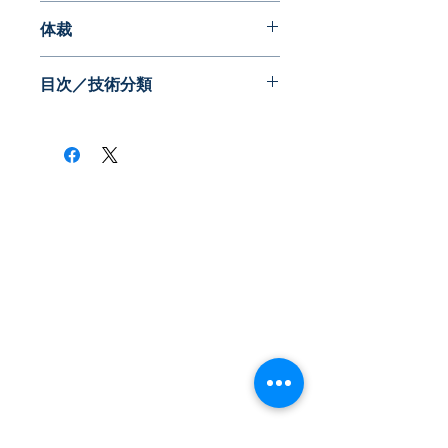
2011年07月
体裁
PDF版
目次／技術分類
アングル（技術分類）
※技術者が目をつける着眼点別に特許
情報を収録しています
デバイス≪電池≫
デバイス≪電子・光デバイス≫
デバイス≪センサ≫
​株式会社ネオテクノロジー
デバイス≪トランジスタ≫
デバイス≪熱伝導≫
〒101-0062
デバイス≪電子銃・放出体≫
東京都 千代田区 神田駿河台2-3-13
デバイス≪その他≫
鈴木ビル2F
新機能・素材≪新素材≫
Tel：03-3219-0899
新機能・素材≪繊維≫
新機能・素材≪触媒≫
Fax：03-3219-7066
グラフェンの製造法
toiawase@neotechnology.co.jp
基板などの製造