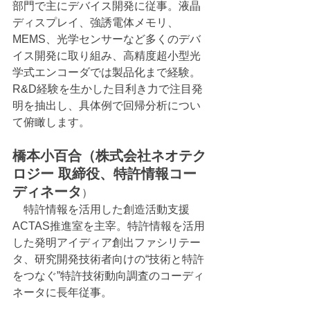
部門で主にデバイス開発に従事。液晶
ディスプレイ、強誘電体メモリ、
MEMS、光学センサーなど多くのデバ
イス開発に取り組み、高精度超小型光
学式エンコーダでは製品化まで経験。
R&D経験を生かした目利き力で注目発
明を抽出し、具体例で回帰分析につい
て俯瞰します。
橋本小百合（株式会社ネオテク
ロジー 取締役、特許情報コー
ディネータ
）
特許情報を活用した創造活動支援
ACTAS推進室を主宰。特許情報を活用
した発明アイディア創出ファシリテー
タ、研究開発技術者向けの“技術と特許
をつなぐ”特許技術動向調査のコーディ
ネータに長年従事。