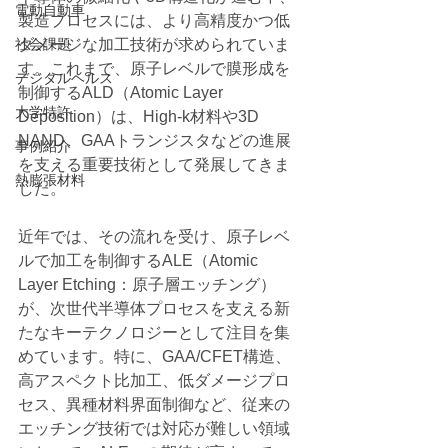
電動自動車
製造プロセスには、より高精度かつ低
社会課題
ダメージな加工技術が求められていま
す。これまで、原子レベルで膜形成を
デジタルヘルス
制御するALD（Atomic Layer 
大学特許
Deposition）は、High-k材料や3D 
NAND、GAAトランジスタなどの進展
事例紹介
を支える重要技術として発展してきま
熱膨張材料
した。
近年では、その流れを受け、原子レベ
ルで加工を制御するALE（Atomic 
Layer Etching：原子層エッチング）
が、次世代半導体プロセスを支える新
たなキーテクノロジーとして注目を集
めています。特に、GAA/CFET構造、
高アスペクト比加工、低ダメージプロ
セス、異種材料界面制御など、従来の
エッチング技術では対応が難しい領域