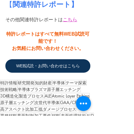
【
関連特許レポート】
その他関連特許レポートは
こちら
特許レポートはすべて無料WEB試読可
能です！
お気軽にお問い合わせください。
WEB試読・お問い合わせはこちら
特許情報
研究開発
知的財産
半導体
テーマ探索
技術戦略
半導体プラズマ原子層エッチング
3D構造化
製造プロセス
ALE
Atomic Layer Etching
原子層エッチング
次世代半導体
GAA/CFET構造
高アスペクト比加工
低ダメージプロセス
異種材料界面制御
加工要件
材料
表面処理技術
ALD
研究企画
セミナー