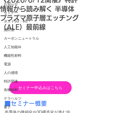
お知らせ
情報から読み解く 半導体
セミナー
プラズマ原子層エッチング
ポスト5G・6G
（ALE）最前線
熱対策
カーボンニュートラル
人工知能AI
機能性材料
電源
人の感情
特許関連
セミナー申込みはこちら
有機材料
テラヘルツ
■セミナー概要
量子
半導体の微細化や3D構造化が進む中、