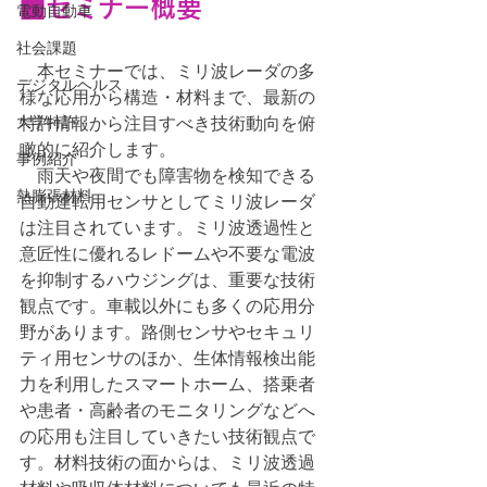
■セミナー概要
電動自動車
社会課題
　本セミナーでは、ミリ波レーダの多
デジタルヘルス
様な応用から構造・材料まで、最新の
大学特許
特許情報から注目すべき技術動向を俯
瞰的に紹介します。
事例紹介
　雨天や夜間でも障害物を検知できる
熱膨張材料
自動運転用センサとしてミリ波レーダ
は注目されています。ミリ波透過性と
意匠性に優れるレドームや不要な電波
を抑制するハウジングは、重要な技術
観点です。車載以外にも多くの応用分
野があります。路側センサやセキュリ
ティ用センサのほか、生体情報検出能
力を利用したスマートホーム、搭乗者
や患者・高齢者のモニタリングなどへ
の応用も注目していきたい技術観点で
す。材料技術の面からは、ミリ波透過