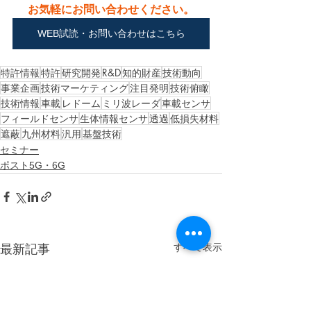
お気軽にお問い合わせください。
WEB試読・お問い合わせはこちら
特許情報
特許
研究開発
R&D
知的財産
技術動向
事業企画
技術マーケティング
注目発明
技術俯瞰
技術情報
車載
レドーム
ミリ波レーダ
車載センサ
フィールドセンサ
生体情報センサ
透過
低損失材料
遮蔽
九州材料
汎用
基盤技術
セミナー
ポスト5G・6G
すべて表示
最新記事