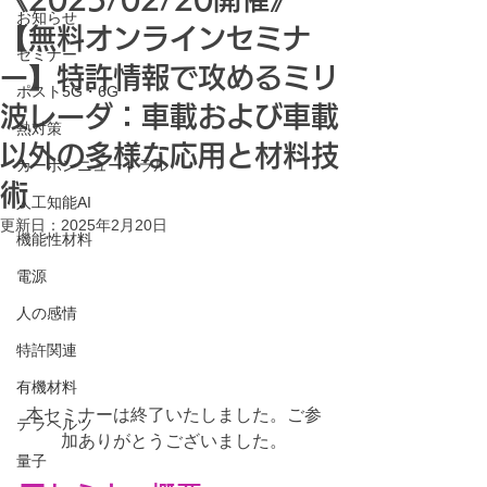
お知らせ
【無料オンラインセミナ
セミナー
ー】特許情報で攻めるミリ
ポスト5G・6G
波レーダ：車載および車載
熱対策
以外の多様な応用と材料技
カーボンニュートラル
術
人工知能AI
更新日：
2025年2月20日
機能性材料
電源
人の感情
特許関連
有機材料
本セミナーは終了いたしました。ご参
テラヘルツ
加ありがとうございました。
量子