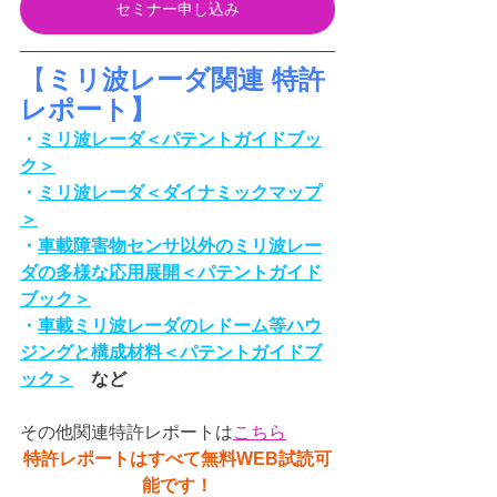
セミナー申し込み
【
ミリ波レーダ関連 特許
レポート】
・
ミリ波レーダ＜パテントガイドブッ
ク＞
・
ミリ波レーダ＜ダイナミックマップ
＞
・
車載障害物センサ以外のミリ波レー
ダの多様な応用展開＜パテントガイド
ブック＞
・
車載ミリ波レーダのレドーム等ハウ
ジングと構成材料＜パテントガイドブ
ック＞
など
その他関連特許レポートは
こちら
特許レポートはすべて無料WEB試読可
能です！