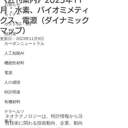
お知らせ
月：水素、バイオミメティ
セミナー
クス、電源（ダイナミック
ポスト5G・6G
マップ）
熱対策
更新日：
2023年11月9日
カーボンニュートラル
人工知能AI
機能性材料
電源
人の感情
特許関連
有機材料
テラヘルツ
ネオテクノロジーは、特許情報から注
量子
目技術に関わる技術動向、企業、動向