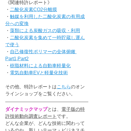
《関連特許レポート》
・
二酸化炭素CO2分離膜
・
触媒を利用した二酸化炭素の有用成
分への変換
・
藻類による炭酸ガスの吸収・利用
・
二酸化炭素を集めて一時貯蔵し運ん
で使う
・
自己修復性ポリマーの全体俯瞰 
Part1
,
Part2
・
樹脂材料による自動車軽量化
・
電気自動車EVと軽量化技術
その他、特許レポートは
こちら
のオン
ラインショップをご覧ください。
ダイナミックマップ
とは、
電子版の特
許技術動向調査レポート
です。
どんな企業が、どんな技術に関わって
いるのか、新しいテーマ・ビジネスチ