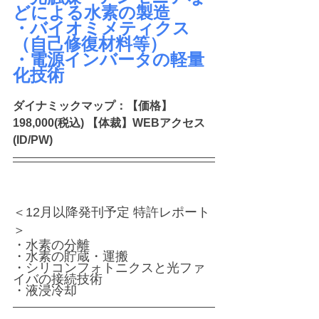
どによる水素の製造
・バイオミメティクス
（自己修復材料等）
・電源インバータの軽量
化技術
ダイナミックマップ：【価格】
198,000(税込) 【体裁】WEBアクセス
(ID/PW)
＜12月以降発刊予定 特許レポート
＞
・水素の分離
・水素の貯蔵・運搬
・シリコンフォトニクスと光ファ
イバの接続技術
・液浸冷却