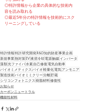
◎特許情報から企業の具体的な技術内
容を読み取れる
◎最近5年分の特許情報を技術的にスク
リーニングしている
特許情報
特許
研究開発
R&D
知的財産
事業企画
新規事業
熱対策
EV
液浸冷却
電源
触媒
インバータ
藻類
光ファイバ
水素
自己修復
電気自動車
バイオミメティクス
バイオ
軽量化
電気
アンモニア
製造技術
バイオミミクリー
分離
貯蔵
シリコンフォトニクス
樹脂材料
修復性
お知らせ
カーボンニュートラル
機能性材料