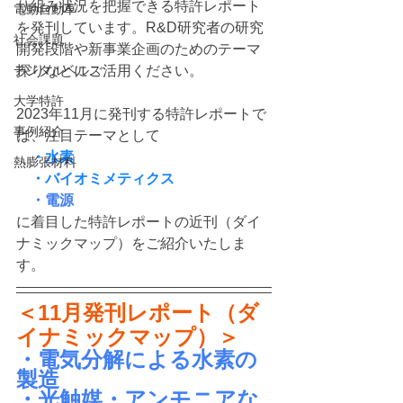
り組み状況を把握できる特許レポート
電動自動車
を発刊しています。R&D研究者の研究
社会課題
開発段階や新事業企画のためのテーマ
デジタルヘルス
探りなどにご活用ください。
大学特許
2023年11月に発刊する特許レポートで
事例紹介
は、注目テーマとして
　・水素
熱膨張材料
　・バイオミメティクス
・電源
に着目した特許レポートの近刊（ダイ
ナミックマップ）をご紹介いたしま
す。 
＜11月発刊レポート（ダ
イナミックマップ）＞
・電気分解による水素の
製造
・光触媒・アンモニアな