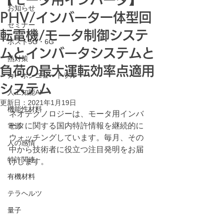
お知らせ
PHV/インバータ一体型回
セミナー
転電機/モータ制御システ
ポスト5G・6G
ムとインバータシステムと
熱対策
負荷の最大運転効率点適用
カーボンニュートラル
システム
人工知能AI
更新日：
2021年1月19日
機能性材料
ネオテクノロジーは、モータ用インバ
ータに関する国内特許情報を継続的に
電源
ウォッチングしています。毎月、その
人の感情
中から技術者に役立つ注目発明をお届
特許関連
けします。
有機材料
テラヘルツ
量子