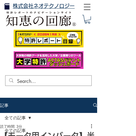
株式会社ネオテクノロジー
記事
全ての記事
読了時間: 3分
全ての記事
【モータ用インバータ】半