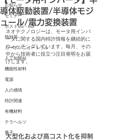
お知らせ
導体駆動装置/半導体モジ
セミナー
ュール/電力変換装置
ポスト5G・6G
ネオテクノロジーは、モータ用インバ
熱対策
ータに関する国内特許情報を継続的に
ウォッチングしています。毎月、その
カーボンニュートラル
中から技術者に役立つ注目発明をお届
人工知能AI
けします。
機能性材料
電源
人の感情
特許関連
有機材料
テラヘルツ
量子
大型化および高コスト化を抑制