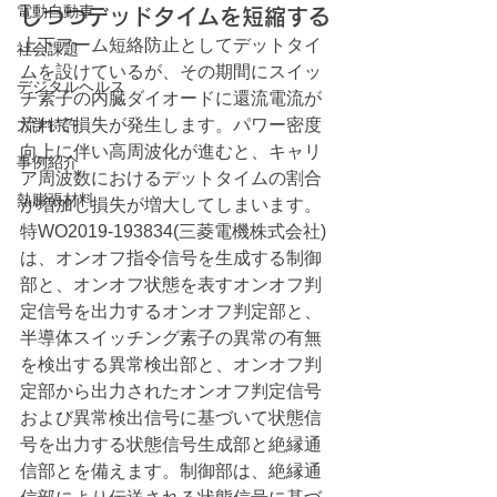
電動自動車
しつつデッドタイムを短縮する
上下アーム短絡防止としてデットタイ
社会課題
ムを設けているが、その期間にスイッ
デジタルヘルス
チ素子の内臓ダイオードに還流電流が
大学特許
流れて損失が発生します。パワー密度
向上に伴い高周波化が進むと、キャリ
事例紹介
ア周波数におけるデットタイムの割合
熱膨張材料
が増加し損失が増大してしまいます。
特WO2019-193834(三菱電機株式会社)
は、オンオフ指令信号を生成する制御
部と、オンオフ状態を表すオンオフ判
定信号を出力するオンオフ判定部と、
半導体スイッチング素子の異常の有無
を検出する異常検出部と、オンオフ判
定部から出力されたオンオフ判定信号
および異常検出信号に基づいて状態信
号を出力する状態信号生成部と絶縁通
信部とを備えます。制御部は、絶縁通