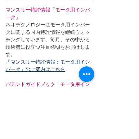
マンスリー特許情報「モータ用インバ
ータ」
ネオテクノロジーはモータ用インバー
タに関する国内特許情報を継続ウォッ
チングしています。毎月、その中から
技術者に役立つ注目発明をお届けしま
す。
「マンスリー特許情報：モータ用イン
バータ」のご案内はこちら
パテントガイドブック「モータ用イン
バータシリーズ」
技術革新に向けR&D技術者がテーマ選
定をすることをねらいとしたレポート
です。直近の特許情報から技術者の視
点で最低限必要な約100件を厳選し着眼
点ごとに整理しました。将来の技術的
方向を探る道標として最適なガイドで