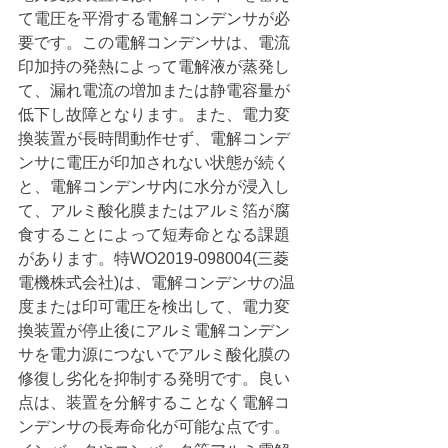
て電圧を平滑する電解コンデンサが必
要です。この電解コンデンサは、電流
印加持の発熱によって電解液が蒸発し
て、漏れ電流の増加または静電容量が
低下し故障となります。また、電力変
換装置が長時間動作せず、電解コンデ
ンサに電圧が印加されない状態が続く
と、電解コンデンサ内に水分が浸入し
て、アルミ酸化膜またはアルミ箔が腐
食することによって短寿命となる課題
があります。特WO2019-098004(三菱
電機株式会社)は、電解コンデンサの温
度または印可電圧を検出して、電力変
換装置が停止後にアルミ電解コンデン
サを電力源につないでアルミ酸化膜の
修復し劣化を抑制する発明です。良い
点は、装置を分解することなく電解コ
ンデンサの長寿命化が可能な点です。