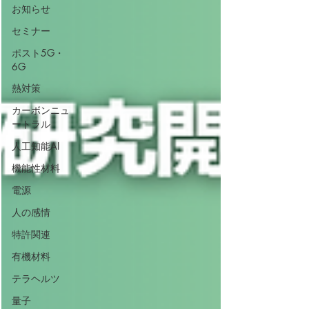
お知らせ
セミナー
ポスト5G・
6G
熱対策
カーボンニュ
ートラル
人工知能AI
機能性材料
電源
人の感情
特許関連
有機材料
テラヘルツ
量子