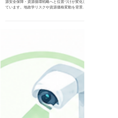
近年、プラスチックリサイクルは環境対応から資
源安全保障・資源循環戦略へと位置づけが変化し
ています。地政学リスクや資源価格変動を背景
に、廃プラスチックを安定した資源として活用す
る技術への関心が高まっています。 本セミナーで
は、日米欧およびWO特許情報をもとに、AIを活用
したプラスチックリサイクル技術を俯瞰します。
識別・選別、リサイクル手法（分解・反応）、AI
手法、再生対象材料、までを対象に、主要プレイ
ヤー、技術分類、注目テーマを整理し、今後の研
究開発テーマや事業機会について考察します。