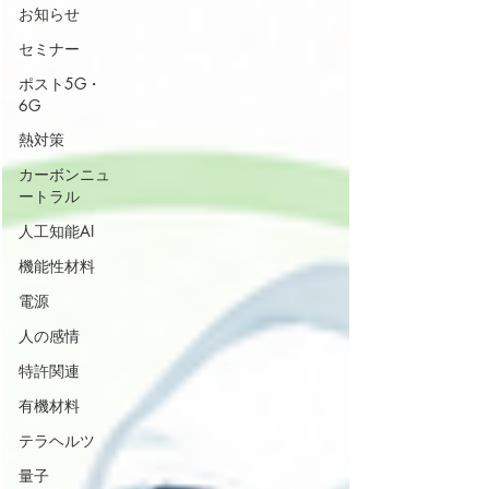
お知らせ
セミナー
ポスト5G・
6G
熱対策
カーボンニュ
ートラル
人工知能AI
機能性材料
電源
人の感情
特許関連
有機材料
テラヘルツ
量子