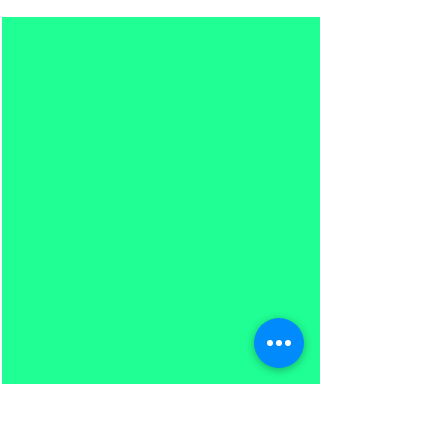
析やイメージング、無線通信への応用開発が進め
られています。近年はAI半導体（GPU）の高密
度・高速接続のため、100GHz超の伝送帯域への
対応がパッケージ基板やPCBのポリマー材料に求め
られており、低損失化などが重要な課題です。 本
書では、従来のサプライチェーンとは逆に「用途
（川下）→機能（川中）→材料（川上）」へと技
術を遡るアプローチで最新の特許情報を分析。AI
半導体や高速通信を支える高周波対応ポリマー材
料の最新技術動向と、各企業の戦略を体系的に俯
瞰します。