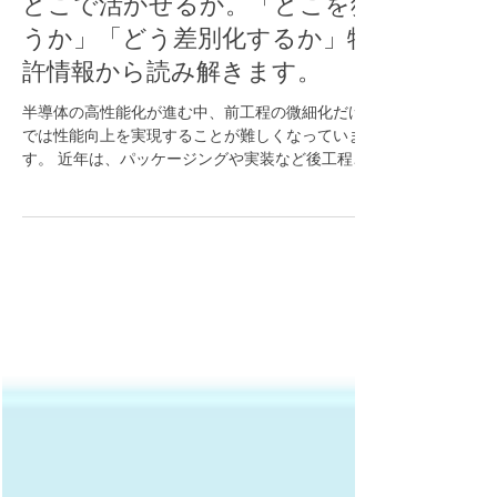
半導体市場で、あなたの材料は
どこで活かせるか。「どこを狙
うか」「どう差別化するか」特
許情報から読み解きます。
半導体の高性能化が進む中、前工程の微細化だけ
では性能向上を実現することが難しくなっていま
す。 近年は、パッケージングや実装など後工程が
重要性を増し、それを支える材料技術が競争力の
鍵となっています。 この変化は、材料メーカーに
とって新たな市場参入のチャンスです。 一方で、
後工程には多様な部品・デバイスが存在し、それ
ぞれに求められる機能や材料技術は異なります。
また、多くの企業が参入を検討している中、自社
材料の強みを生かせるターゲットを見極め、競合
他社との差別化を図ることが、市場参入成功の重
要なポイントとなります。 半導体市場への参入を
検討する際、「自社材料はどの用途に使えるの
か」という視点だけでは、最適なターゲットを見
つけることは容易ではありません。重要なのは、