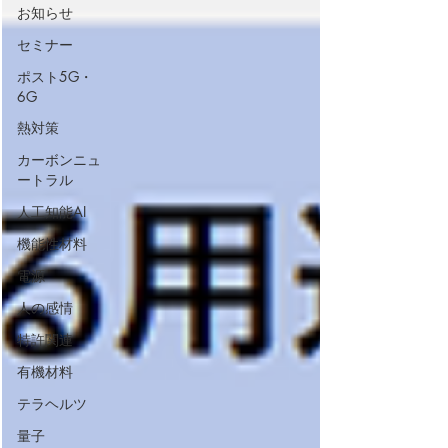
お知らせ
セミナー
ポスト5G・
6G
熱対策
カーボンニュ
ートラル
人工知能AI
機能性材料
電源
人の感情
特許関連
有機材料
テラヘルツ
量子