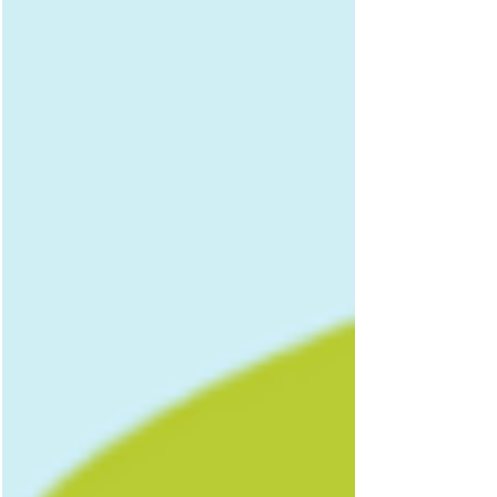
つけることは容易ではありません。重要なのは、
用途から求められる機能を整理し、その機能を実
現する材料技術へと掘り下げていくことです。 ネ
オテクノロジーは、特許調査コーディネーターと
R&D経験豊富な技術スタッフが連携し、機能性材
料・実装技 術分野で培った知見をもとに、「どこ
を狙うか」「どう差別化するか」を特許情報から
読み解きま