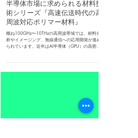
読了時間: 3分
半導体市場に求められる材料技
術シリーズ『高速伝送時代の高
周波対応ポリマー材料』
概ね100GHz〜10THzの高周波帯域では、材料分
析やイメージング、無線通信への応用開発が進め
られています。近年はAI半導体（GPU）の高密
度・高速接続のため、100GHz超の伝送帯域への
対応がパッケージ基板やPCBのポリマー材料に求め
られており、低損失化などが重要な課題です。 本
書では、従来のサプライチェーンとは逆に「用途
（川下）→機能（川中）→材料（川上）」へと技
術を遡るアプローチで最新の特許情報を分析。AI
半導体や高速通信を支える高周波対応ポリマー材
料の最新技術動向と、各企業の戦略を体系的に俯
瞰します。