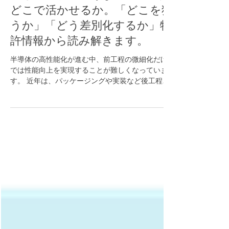
半導体市場で、あなたの材料は
どこで活かせるか。「どこを狙
うか」「どう差別化するか」特
許情報から読み解きます。
半導体の高性能化が進む中、前工程の微細化だけ
では性能向上を実現することが難しくなっていま
す。 近年は、パッケージングや実装など後工程が
重要性を増し、それを支える材料技術が競争力の
鍵となっています。 この変化は、材料メーカーに
とって新たな市場参入のチャンスです。 一方で、
後工程には多様な部品・デバイスが存在し、それ
ぞれに求められる機能や材料技術は異なります。
また、多くの企業が参入を検討している中、自社
材料の強みを生かせるターゲットを見極め、競合
他社との差別化を図ることが、市場参入成功の重
要なポイントとなります。 半導体市場への参入を
検討する際、「自社材料はどの用途に使えるの
か」という視点だけでは、最適なターゲットを見