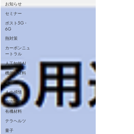
お知らせ
セミナー
ポスト5G・
6G
熱対策
カーボンニュ
ートラル
人工知能AI
機能性材料
電源
人の感情
特許関連
有機材料
テラヘルツ
量子