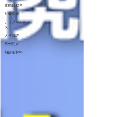
電動自動車
社会課題
デジタルヘル
ス
大学特許
事例紹介
熱膨張材料