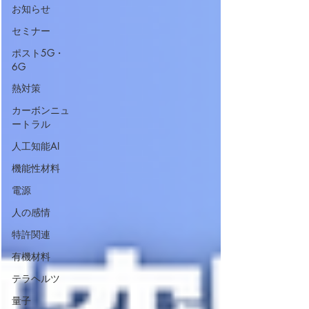
お知らせ
セミナー
ポスト5G・
6G
熱対策
カーボンニュ
ートラル
人工知能AI
機能性材料
電源
人の感情
特許関連
有機材料
テラヘルツ
量子