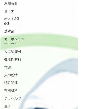
お知らせ
セミナー
ポスト5G・
6G
熱対策
カーボンニュ
ートラル
人工知能AI
機能性材料
電源
人の感情
特許関連
有機材料
テラヘルツ
量子