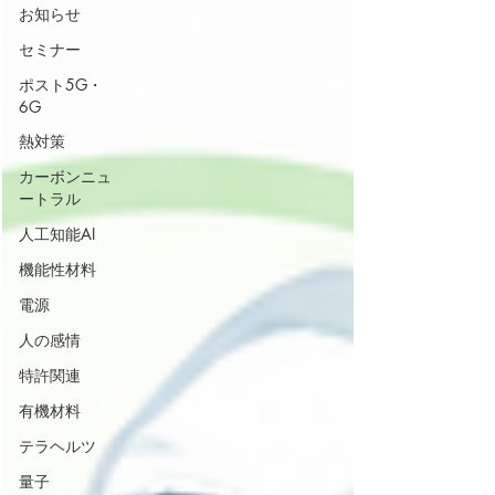
お知らせ
セミナー
ポスト5G・
6G
熱対策
カーボンニュ
ートラル
人工知能AI
機能性材料
電源
人の感情
特許関連
有機材料
テラヘルツ
量子